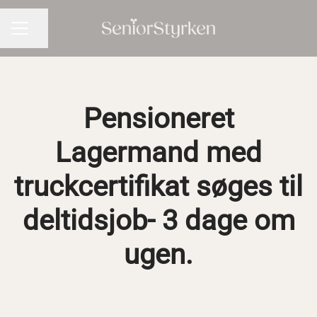
Del side
KARRIEREMENU
Pensioneret
Lagermand med
truckcertifikat søges til
deltidsjob- 3 dage om
ugen.